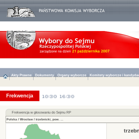
Akty Prawne
Dokumenty
Organy wyborcze
Komitety wyborcze i kandyda
Frekwencja
Frekwencja w głosowaniu do Sejmu RP
Polska
/
Wrocław
/
trzebnicki, pow.
...
trzebn