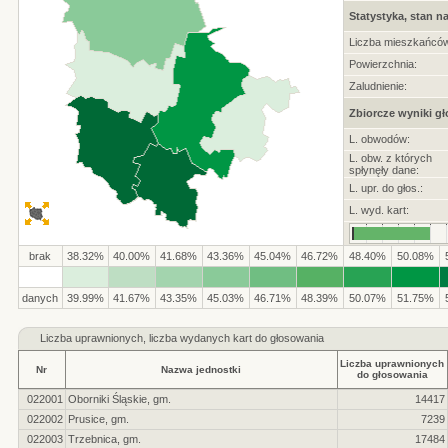
Statystyka, stan na
Liczba mieszkańców
Powierzchnia:
Zaludnienie:
Zbiorcze wyniki g
L. obwodów:
L. obw. z których
spłynęły dane:
L. upr. do głos.:
L. wyd. kart:
brak
38.32%
40.00%
41.68%
43.36%
45.04%
46.72%
48.40%
50.08%
danych
39.99%
41.67%
43.35%
45.03%
46.71%
48.39%
50.07%
51.75%
Liczba
uprawnionych, liczba wydanych kart do głosowania
Liczba uprawnionych
Nr
Nazwa jednostki
do głosowania
022001
Oborniki Śląskie, gm.
14417
022002
Prusice, gm.
7239
022003
Trzebnica, gm.
17484