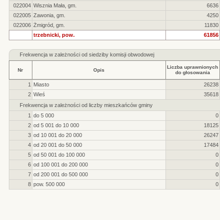
022004
Wisznia Mała, gm.
6636
022005
Zawonia, gm.
4250
022006
Żmigród, gm.
11830
trzebnicki, pow.
61856
Frekwencja w zależności od siedziby komisji obwodowej
Liczba uprawnionych
Nr
Opis
do głosowania
1
Miasto
26238
2
Wieś
35618
Frekwencja w zależności od liczby mieszkańców gminy
1
do 5 000
0
2
od 5 001 do 10 000
18125
3
od 10 001 do 20 000
26247
4
od 20 001 do 50 000
17484
5
od 50 001 do 100 000
0
6
od 100 001 do 200 000
0
7
od 200 001 do 500 000
0
8
pow. 500 000
0