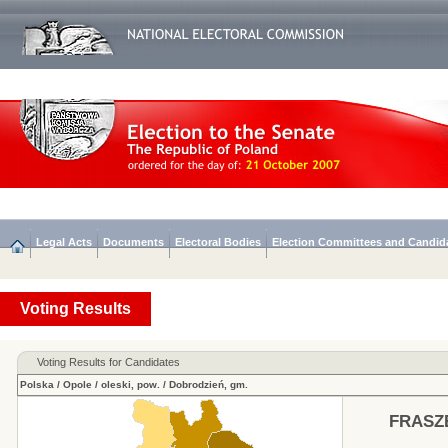
Legal Acts
Documents
Electoral Bodies
Election Committees and Candid
Voting Results
Voting Results for Candidates
Polska
/
Opole
/
oleski, pow.
/
Dobrodzień, gm.
FRASZ