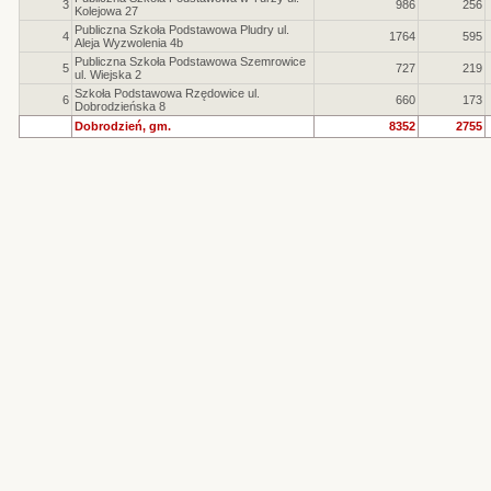
3
986
256
Kolejowa 27
Publiczna Szkoła Podstawowa Pludry ul.
4
1764
595
Aleja Wyzwolenia 4b
Publiczna Szkoła Podstawowa Szemrowice
5
727
219
ul. Wiejska 2
Szkoła Podstawowa Rzędowice ul.
6
660
173
Dobrodzieńska 8
Dobrodzień, gm.
8352
2755