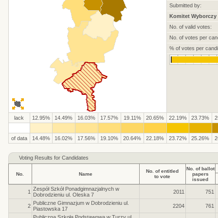
Submitted by:
Komitet Wyborczy 
No. of valid votes:
No. of votes per can
% of votes per candi
lack
12.95%
14.49%
16.03%
17.57%
19.11%
20.65%
22.19%
23.73%
2
of data
14.48%
16.02%
17.56%
19.10%
20.64%
22.18%
23.72%
25.26%
2
Voting Results for Candidates
No. of ballot
No. of entitled
No.
Name
papers
to vote
issued
Zespół Szkół Ponadgimnazjalnych w
1
2011
751
Dobrodzieniu ul. Oleska 7
Publiczne Gimnazjum w Dobrodzieniu ul.
2
2204
761
Piastowska 17
Publiczna Szkoła Podstawowa w Turzy ul.