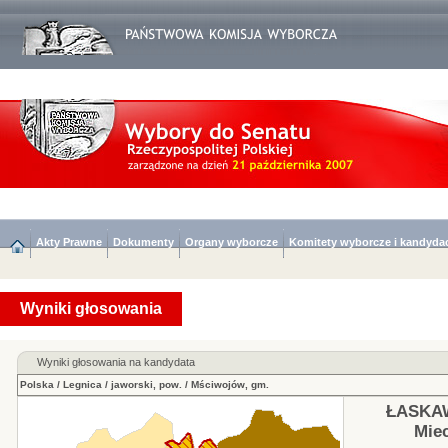
Akty Prawne
Dokumenty
Organy wyborcze
Komitety wyborcze i kandyda
Wyniki głosowania
Wyniki głosowania na kandydata
Polska
/
Legnica
/
jaworski, pow.
/
Mściwojów, gm.
ŁASKAW
Mie