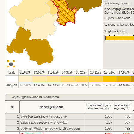
Zgłoszony przez:
Koalicyjny Komite
Demokraci SLD+S
L. głos. ważnych:
L. głos. na kandydat
% gł. na kand:
brak
11.61%
12.51%
13.41%
14.31%
15.21%
16.11%
17.01%
17.91%
danych
12.50%
13.40%
14.30%
15.20%
16.10%
17.00%
17.90%
18.80%
Wyniki głosowania na kandydata
L. uprawnionych
liczba kart
Nr
Nazwa jednostki
do głosowania
wydanych
1
Świetlica wiejska w Targoszynie
1005
480
2
Szkoła podstawowa w Snowidzy
1167
557
3
Budynek Wodomistrzówki w Mściwojowie
1098
492