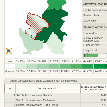
Statystyka, stan na
Liczba mieszkańców
Powierzchnia:
Zaludnienie:
Zbiorcze wyniki g
L. obwodów:
L. obw. z których
spłynęły dane:
L. upr. do głos.:
L. wyd. kart:
brak
35.10%
36.29%
37.48%
38.67%
39.86%
41.05%
42.24%
43.43%
danych
36.28%
37.47%
38.66%
39.85%
41.04%
42.23%
43.42%
44.61%
Liczba
uprawnionych, liczba wydanych kart do głosowania
Liczba uprawnionych
Nr
Nazwa jednostki
do głosowania
1
Szkoła Podstawowa w Górach
1411
2
Szkoła Podstawowa w Michałowie
1191
3
Szkoła Podstawowa w Turze Piaski
476