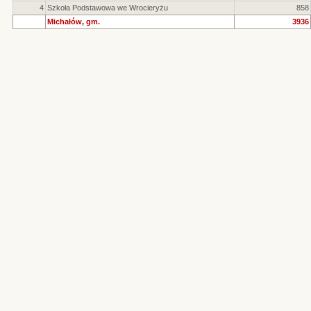
4
Szkoła Podstawowa we Wrocieryżu
858
Michałów, gm.
3936