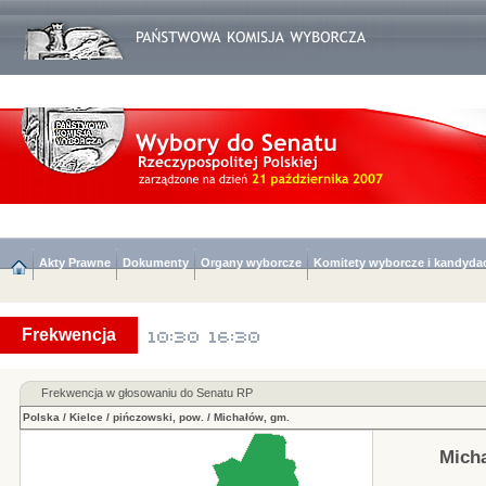
Akty Prawne
Dokumenty
Organy wyborcze
Komitety wyborcze i kandyda
Frekwencja
Frekwencja w głosowaniu do Senatu RP
Polska
/
Kielce
/
pińczowski, pow.
/
Michałów, gm.
Mich