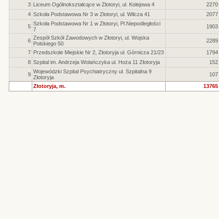
3
Liceum Ogólnokształcące w Złotoryi, ul. Kolejowa 4
2270
4
Szkoła Podstawowa Nr 3 w Złotoryi, ul. Wilcza 41
2077
Szkoła Podstawowa Nr 1 w Złotoryi, Pl.Niepodległości
5
1903
7
Zespół Szkół Zawodowych w Złotoryi, ul. Wojska
6
2289
Polskiego 50
7
Przedszkole Miejskie Nr 2, Złotoryja ul. Górnicza 21/23
1794
8
Szpital im. Andrzeja Wolańczyka ul. Hoża 11 Złotoryja
152
Wojewódzki Szpital Psychiatryczny ul. Szpitalna 9
9
107
Złotoryja
Złotoryja, m.
13765