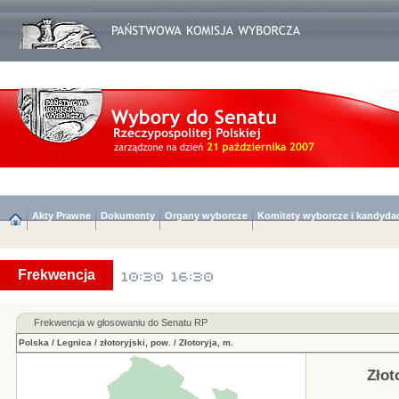
Akty Prawne
Dokumenty
Organy wyborcze
Komitety wyborcze i kandyda
Frekwencja
Frekwencja w głosowaniu do Senatu RP
Polska
/
Legnica
/
złotoryjski, pow.
/
Złotoryja, m.
Złot