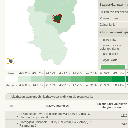
Statystyka, stan na
Liczba mieszkańców
Powierzchnia:
Zaludnienie:
Zbiorcze wyniki g
L. obwodów:
L. obw. z których
spłynęły dane:
L. upr. do głos.:
L. wyd. kart:
brak
42.02%
43.07%
44.12%
45.17%
46.22%
47.27%
48.32%
49.37%
danych
43.06%
44.11%
45.16%
46.21%
47.26%
48.31%
49.36%
50.41%
Liczba
uprawnionych, liczba wydanych kart do głosowania
Liczba uprawnionych
Nr
Nazwa jednostki
do głosowania
Przedsiębiorstwo Produkcyjno-Handlowe "Vitbis" w
1
1110
Złotoryi, Legnicka 31
Złotoryjski Ośrodek Kultury i Rekreacji w Złotoryi, Pl.
2
2063
Reymonta 5