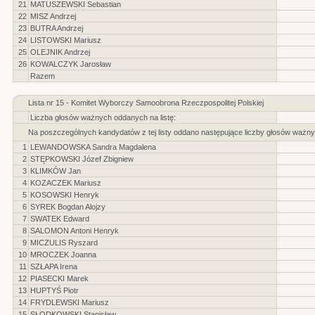
21
MATUSZEWSKI Sebastian
22
MISZ Andrzej
23
BUTRA Andrzej
24
LISTOWSKI Mariusz
25
OLEJNIK Andrzej
26
KOWALCZYK Jarosław
Razem
Lista nr 15 - Komitet Wyborczy Samoobrona Rzeczpospolitej Polskiej
Liczba głosów ważnych oddanych na listę:
Na poszczególnych kandydatów z tej listy oddano następujące liczby głosów ważny
1
LEWANDOWSKA Sandra Magdalena
2
STĘPKOWSKI Józef Zbigniew
3
KLIMKÓW Jan
4
KOZACZEK Mariusz
5
KOSOWSKI Henryk
6
SYREK Bogdan Alojzy
7
SWATEK Edward
8
SALOMON Antoni Henryk
9
MICZULIS Ryszard
10
MROCZEK Joanna
11
SZŁAPA Irena
12
PIASECKI Marek
13
HUPTYŚ Piotr
14
FRYDLEWSKI Mariusz
15
SŁODKOWSKI Stanisław