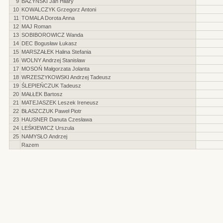
9
BAŻYŃSKI Jan Hilary
10
KOWALCZYK Grzegorz Antoni
11
TOMALA Dorota Anna
12
MAJ Roman
13
SOBIBOROWICZ Wanda
14
DEC Bogusław Łukasz
15
MARSZAŁEK Halina Stefania
16
WOLNY Andrzej Stanisław
17
MOSOŃ Małgorzata Jolanta
18
WRZESZYKOWSKI Andrzej Tadeusz
19
ŚLEPIEŃCZUK Tadeusz
20
MAŁŁEK Bartosz
21
MATEJASZEK Leszek Ireneusz
22
BŁASZCZUK Paweł Piotr
23
HAUSNER Danuta Czesława
24
LEŚKIEWICZ Urszula
25
NAMYSŁO Andrzej
Razem