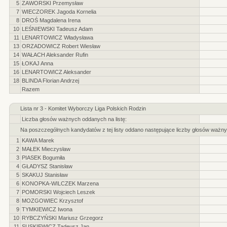
5
ZAWORSKI Przemysław
7
WIECZOREK Jagoda Kornelia
8
DROŚ Magdalena Irena
10
LEŚNIEWSKI Tadeusz Adam
11
LENARTOWICZ Władysława
13
ORZADOWICZ Robert Wiesław
14
WAŁACH Aleksander Rufin
15
ŁOKAJ Anna
16
LENARTOWICZ Aleksander
18
BLINDA Florian Andrzej
Razem
Lista nr 3 - Komitet Wyborczy Liga Polskich Rodzin
Liczba głosów ważnych oddanych na listę:
Na poszczególnych kandydatów z tej listy oddano następujące liczby głosów ważny
1
KAWA Marek
2
MAŁEK Mieczysław
3
PIASEK Bogumiła
4
GŁADYSZ Stanisław
5
SKAKUJ Stanisław
6
KONOPKA-WILCZEK Marzena
7
POMORSKI Wojciech Leszek
8
MOZGOWIEC Krzysztof
9
TYMKIEWICZ Iwona
10
RYBCZYŃSKI Mariusz Grzegorz
11
SUSKIEWICZ Tadeusz Jan