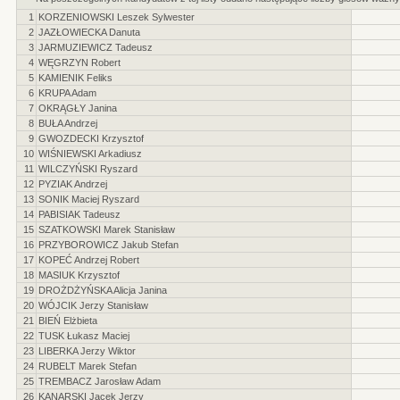
1
KORZENIOWSKI Leszek Sylwester
2
JAZŁOWIECKA Danuta
3
JARMUZIEWICZ Tadeusz
4
WĘGRZYN Robert
5
KAMIENIK Feliks
6
KRUPA Adam
7
OKRĄGŁY Janina
8
BUŁA Andrzej
9
GWOZDECKI Krzysztof
10
WIŚNIEWSKI Arkadiusz
11
WILCZYŃSKI Ryszard
12
PYZIAK Andrzej
13
SONIK Maciej Ryszard
14
PABISIAK Tadeusz
15
SZATKOWSKI Marek Stanisław
16
PRZYBOROWICZ Jakub Stefan
17
KOPEĆ Andrzej Robert
18
MASIUK Krzysztof
19
DROŻDŻYŃSKA Alicja Janina
20
WÓJCIK Jerzy Stanisław
21
BIEŃ Elżbieta
22
TUSK Łukasz Maciej
23
LIBERKA Jerzy Wiktor
24
RUBELT Marek Stefan
25
TREMBACZ Jarosław Adam
26
KANARSKI Jacek Jerzy