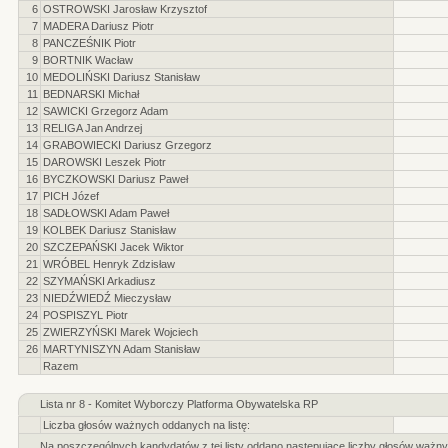
6
OSTROWSKI Jarosław Krzysztof
7
MADERA Dariusz Piotr
8
PANCZEŚNIK Piotr
9
BORTNIK Wacław
10
MEDOLIŃSKI Dariusz Stanisław
11
BEDNARSKI Michał
12
SAWICKI Grzegorz Adam
13
RELIGA Jan Andrzej
14
GRABOWIECKI Dariusz Grzegorz
15
DAROWSKI Leszek Piotr
16
BYCZKOWSKI Dariusz Paweł
17
PICH Józef
18
SADŁOWSKI Adam Paweł
19
KOLBEK Dariusz Stanisław
20
SZCZEPAŃSKI Jacek Wiktor
21
WRÓBEL Henryk Zdzisław
22
SZYMAŃSKI Arkadiusz
23
NIEDŹWIEDŹ Mieczysław
24
POSPISZYL Piotr
25
ZWIERZYŃSKI Marek Wojciech
26
MARTYNISZYN Adam Stanisław
Razem
Lista nr 8 - Komitet Wyborczy Platforma Obywatelska RP
Liczba głosów ważnych oddanych na listę:
Na poszczególnych kandydatów z tej listy oddano następujące liczby głosów ważny