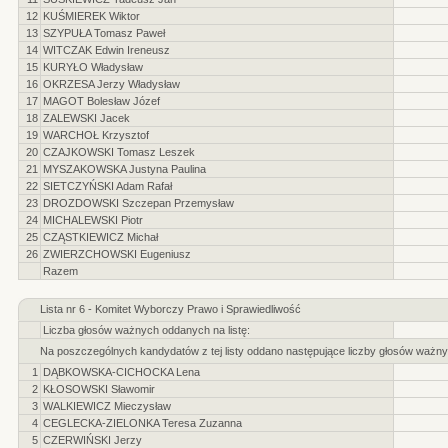
12
KUŚMIEREK Wiktor
13
SZYPUŁA Tomasz Paweł
14
WITCZAK Edwin Ireneusz
15
KURYŁO Władysław
16
OKRZESA Jerzy Władysław
17
MAGOT Bolesław Józef
18
ZALEWSKI Jacek
19
WARCHOŁ Krzysztof
20
CZAJKOWSKI Tomasz Leszek
21
MYSZAKOWSKA Justyna Paulina
22
SIETCZYŃSKI Adam Rafał
23
DROZDOWSKI Szczepan Przemysław
24
MICHALEWSKI Piotr
25
CZĄSTKIEWICZ Michał
26
ZWIERZCHOWSKI Eugeniusz
Razem
Lista nr 6 - Komitet Wyborczy Prawo i Sprawiedliwość
Liczba głosów ważnych oddanych na listę:
Na poszczególnych kandydatów z tej listy oddano następujące liczby głosów ważny
1
DĄBKOWSKA-CICHOCKA Lena
2
KŁOSOWSKI Sławomir
3
WALKIEWICZ Mieczysław
4
CEGLECKA-ZIELONKA Teresa Zuzanna
5
CZERWIŃSKI Jerzy