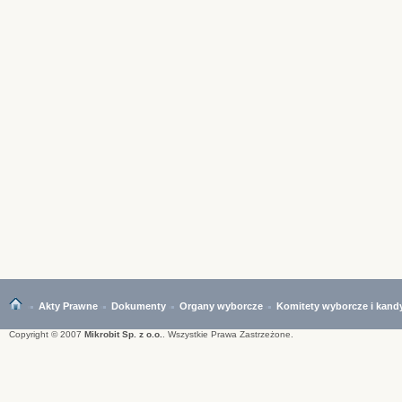
Akty Prawne
Dokumenty
Organy wyborcze
Komitety wyborcze i kand
Copyright © 2007
Mikrobit Sp. z o.o.
. Wszystkie Prawa Zastrzeżone.