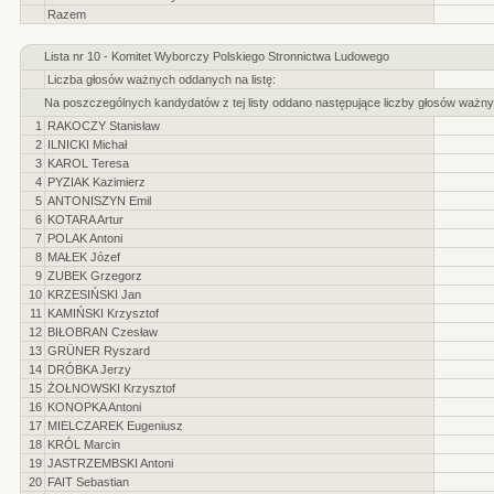
Razem
Lista nr 10 - Komitet Wyborczy Polskiego Stronnictwa Ludowego
Liczba głosów ważnych oddanych na listę:
Na poszczególnych kandydatów z tej listy oddano następujące liczby głosów ważny
1
RAKOCZY Stanisław
2
ILNICKI Michał
3
KAROL Teresa
4
PYZIAK Kazimierz
5
ANTONISZYN Emil
6
KOTARA Artur
7
POLAK Antoni
8
MAŁEK Józef
9
ZUBEK Grzegorz
10
KRZESIŃSKI Jan
11
KAMIŃSKI Krzysztof
12
BIŁOBRAN Czesław
13
GRÜNER Ryszard
14
DRÓBKA Jerzy
15
ŻOŁNOWSKI Krzysztof
16
KONOPKA Antoni
17
MIELCZAREK Eugeniusz
18
KRÓL Marcin
19
JASTRZEMBSKI Antoni
20
FAIT Sebastian