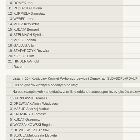
10
DOMEK Jan
11
ROGACKA Helena
12
KURPIELA Bronisław
13
WEBER Irena
14
MUTZ Krzysztof
15
KUBATA Bernard
16
STELMACH Sybilla
17
MRÓZ Joanna
18
GALLUS Artur
19
SZAFARCZYK Rozwita
20
KOZIOL Piotr
21
HINDERA Arnold
Razem
Lista nr 20 - Koalicyjny Komitet Wyborczy Lewica i Demokraci SLD+SDPL+PD+UP
Liczba głosów ważnych oddanych na listę:
Na poszczególnych kandydatów z tej listy oddano następujące liczby głosów ważny
1
GARBOWSKI Tomasz
2
DREWNIAK Alojzy Władysław
3
MAZUR Andrzej Michał
4
ZALASIŃSKI Tomasz
5
KUBAT Grzegorz
6
WYCZAŁKOWSKI Bogdan
7
DUMKIEWICZ Czesław
8
SEKULA Małgorzata Elżbieta