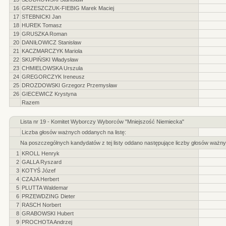
16
GRZESZCZUK-FIEBIG Marek Maciej
17
STEBNICKI Jan
18
HUREK Tomasz
19
GRUSZKA Roman
20
DANIŁOWICZ Stanisław
21
KACZMARCZYK Mariola
22
SKUPIŃSKI Władysław
23
CHMIELOWSKA Urszula
24
GREGORCZYK Ireneusz
25
DROZDOWSKI Grzegorz Przemysław
26
GIECEWICZ Krystyna
Razem
Lista nr 19 - Komitet Wyborczy Wyborców "Mniejszość Niemiecka"
Liczba głosów ważnych oddanych na listę:
Na poszczególnych kandydatów z tej listy oddano następujące liczby głosów ważny
1
KROLL Henryk
2
GALLA Ryszard
3
KOTYŚ Józef
4
CZAJA Herbert
5
PLUTTA Waldemar
6
PRZEWDZING Dieter
7
RASCH Norbert
8
GRABOWSKI Hubert
9
PROCHOTA Andrzej