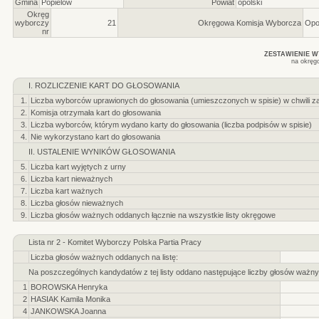
Gmina
Popielów
Powiat
opolski
Okręg
wyborczy
21
Okręgowa Komisja Wyborcza
Opo
nr
ZESTAWIENIE 
na okręg
I. ROZLICZENIE KART DO GŁOSOWANIA
1.
Liczba wyborców uprawionych do głosowania (umieszczonych w spisie) w chwili z
2.
Komisja otrzymała kart do głosowania
3.
Liczba wyborców, którym wydano karty do głosowania (liczba podpisów w spisie)
4.
Nie wykorzystano kart do głosowania
II. USTALENIE WYNIKÓW GŁOSOWANIA
5.
Liczba kart wyjętych z urny
6.
Liczba kart nieważnych
7.
Liczba kart ważnych
8.
Liczba głosów nieważnych
9.
Liczba głosów ważnych oddanych łącznie na wszystkie listy okręgowe
Lista nr 2 - Komitet Wyborczy Polska Partia Pracy
Liczba głosów ważnych oddanych na listę:
Na poszczególnych kandydatów z tej listy oddano następujące liczby głosów ważny
1
BOROWSKA Henryka
2
HASIAK Kamila Monika
4
JANKOWSKA Joanna