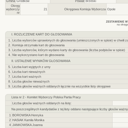
Gmina
Grodków
Powiat
brzeski
Okręg
wyborczy
21
Okręgowa Komisja Wyborcza
Opole
nr
ZESTAWIENIE 
na okręg
I. ROZLICZENIE KART DO GŁOSOWANIA
1.
Liczba wyborców uprawionych do głosowania (umieszczonych w spisie) w chwili z
2.
Komisja otrzymała kart do głosowania
3.
Liczba wyborców, którym wydano karty do głosowania (liczba podpisów w spisie)
4.
Nie wykorzystano kart do głosowania
II. USTALENIE WYNIKÓW GŁOSOWANIA
5.
Liczba kart wyjętych z urny
6.
Liczba kart nieważnych
7.
Liczba kart ważnych
8.
Liczba głosów nieważnych
9.
Liczba głosów ważnych oddanych łącznie na wszystkie listy okręgowe
Lista nr 2 - Komitet Wyborczy Polska Partia Pracy
Liczba głosów ważnych oddanych na listę:
Na poszczególnych kandydatów z tej listy oddano następujące liczby głosów ważny
1
BOROWSKA Henryka
2
HASIAK Kamila Monika
4
JANKOWSKA Joanna