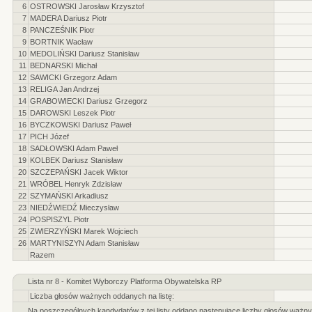
6
OSTROWSKI Jarosław Krzysztof
7
MADERA Dariusz Piotr
8
PANCZEŚNIK Piotr
9
BORTNIK Wacław
10
MEDOLIŃSKI Dariusz Stanisław
11
BEDNARSKI Michał
12
SAWICKI Grzegorz Adam
13
RELIGA Jan Andrzej
14
GRABOWIECKI Dariusz Grzegorz
15
DAROWSKI Leszek Piotr
16
BYCZKOWSKI Dariusz Paweł
17
PICH Józef
18
SADŁOWSKI Adam Paweł
19
KOLBEK Dariusz Stanisław
20
SZCZEPAŃSKI Jacek Wiktor
21
WRÓBEL Henryk Zdzisław
22
SZYMAŃSKI Arkadiusz
23
NIEDŹWIEDŹ Mieczysław
24
POSPISZYL Piotr
25
ZWIERZYŃSKI Marek Wojciech
26
MARTYNISZYN Adam Stanisław
Razem
Lista nr 8 - Komitet Wyborczy Platforma Obywatelska RP
Liczba głosów ważnych oddanych na listę:
Na poszczególnych kandydatów z tej listy oddano następujące liczby głosów ważny