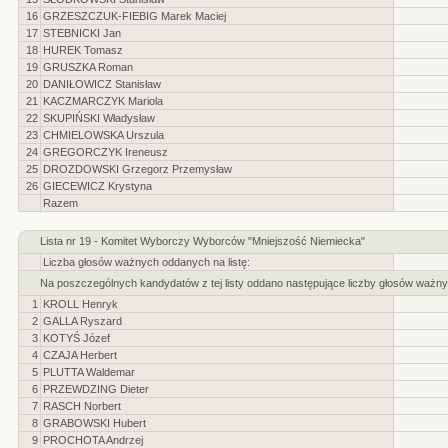
16
GRZESZCZUK-FIEBIG Marek Maciej
17
STEBNICKI Jan
18
HUREK Tomasz
19
GRUSZKA Roman
20
DANIŁOWICZ Stanisław
21
KACZMARCZYK Mariola
22
SKUPIŃSKI Władysław
23
CHMIELOWSKA Urszula
24
GREGORCZYK Ireneusz
25
DROZDOWSKI Grzegorz Przemysław
26
GIECEWICZ Krystyna
Razem
Lista nr 19 - Komitet Wyborczy Wyborców "Mniejszość Niemiecka"
Liczba głosów ważnych oddanych na listę:
Na poszczególnych kandydatów z tej listy oddano następujące liczby głosów ważny
1
KROLL Henryk
2
GALLA Ryszard
3
KOTYŚ Józef
4
CZAJA Herbert
5
PLUTTA Waldemar
6
PRZEWDZING Dieter
7
RASCH Norbert
8
GRABOWSKI Hubert
9
PROCHOTA Andrzej