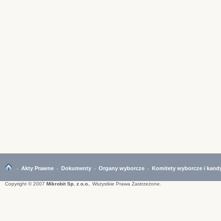
Akty Prawne
Dokumenty
Organy wyborcze
Komitety wyborcze i kand
Copyright © 2007
Mikrobit Sp. z o.o.
. Wszystkie Prawa Zastrzeżone.