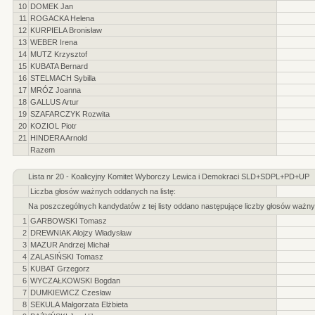
10
DOMEK Jan
11
ROGACKA Helena
12
KURPIELA Bronisław
13
WEBER Irena
14
MUTZ Krzysztof
15
KUBATA Bernard
16
STELMACH Sybilla
17
MRÓZ Joanna
18
GALLUS Artur
19
SZAFARCZYK Rozwita
20
KOZIOL Piotr
21
HINDERA Arnold
Razem
Lista nr 20 - Koalicyjny Komitet Wyborczy Lewica i Demokraci SLD+SDPL+PD+UP
Liczba głosów ważnych oddanych na listę:
Na poszczególnych kandydatów z tej listy oddano następujące liczby głosów ważny
1
GARBOWSKI Tomasz
2
DREWNIAK Alojzy Władysław
3
MAZUR Andrzej Michał
4
ZALASIŃSKI Tomasz
5
KUBAT Grzegorz
6
WYCZAŁKOWSKI Bogdan
7
DUMKIEWICZ Czesław
8
SEKULA Małgorzata Elżbieta