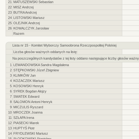
21
MATUSZEWSKI Sebastian
22
MISZ Andrzej
23
BUTRA Andrzej
24
LISTOWSKI Mariusz
25
OLEJNIK Andrzej
26
KOWALCZYK Jarosław
Razem
Lista nr 15 - Komitet Wyborczy Samoobrona Rzeczpospolitej Polskiej
Liczba głosów ważnych oddanych na listę:
Na poszczególnych kandydatów z tej listy oddano następujące liczby głosów ważny
1
LEWANDOWSKA Sandra Magdalena
2
STĘPKOWSKI Józef Zbigniew
3
KLIMKÓW Jan
4
KOZACZEK Mariusz
5
KOSOWSKI Henryk
6
SYREK Bogdan Alojzy
7
SWATEK Edward
8
SALOMON Antoni Henryk
9
MICZULIS Ryszard
10
MROCZEK Joanna
11
SZŁAPA Irena
12
PIASECKI Marek
13
HUPTYŚ Piotr
14
FRYDLEWSKI Mariusz
15
SŁODKOWSKI Stanisław