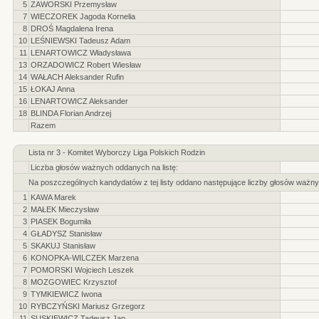
5
ZAWORSKI Przemysław
7
WIECZOREK Jagoda Kornelia
8
DROŚ Magdalena Irena
10
LEŚNIEWSKI Tadeusz Adam
11
LENARTOWICZ Władysława
13
ORZADOWICZ Robert Wiesław
14
WAŁACH Aleksander Rufin
15
ŁOKAJ Anna
16
LENARTOWICZ Aleksander
18
BLINDA Florian Andrzej
Razem
Lista nr 3 - Komitet Wyborczy Liga Polskich Rodzin
Liczba głosów ważnych oddanych na listę:
Na poszczególnych kandydatów z tej listy oddano następujące liczby głosów ważny
1
KAWA Marek
2
MAŁEK Mieczysław
3
PIASEK Bogumiła
4
GŁADYSZ Stanisław
5
SKAKUJ Stanisław
6
KONOPKA-WILCZEK Marzena
7
POMORSKI Wojciech Leszek
8
MOZGOWIEC Krzysztof
9
TYMKIEWICZ Iwona
10
RYBCZYŃSKI Mariusz Grzegorz
11
SUSKIEWICZ Tadeusz Jan