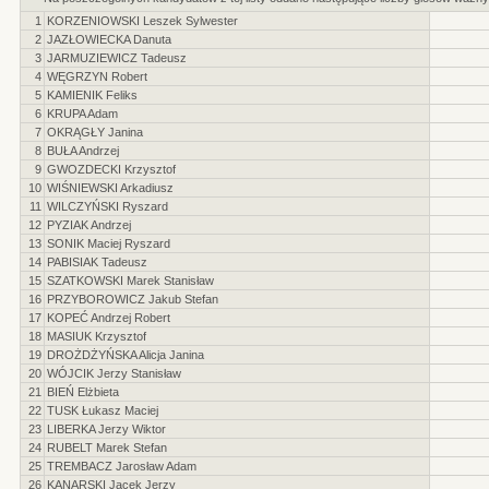
1
KORZENIOWSKI Leszek Sylwester
2
JAZŁOWIECKA Danuta
3
JARMUZIEWICZ Tadeusz
4
WĘGRZYN Robert
5
KAMIENIK Feliks
6
KRUPA Adam
7
OKRĄGŁY Janina
8
BUŁA Andrzej
9
GWOZDECKI Krzysztof
10
WIŚNIEWSKI Arkadiusz
11
WILCZYŃSKI Ryszard
12
PYZIAK Andrzej
13
SONIK Maciej Ryszard
14
PABISIAK Tadeusz
15
SZATKOWSKI Marek Stanisław
16
PRZYBOROWICZ Jakub Stefan
17
KOPEĆ Andrzej Robert
18
MASIUK Krzysztof
19
DROŻDŻYŃSKA Alicja Janina
20
WÓJCIK Jerzy Stanisław
21
BIEŃ Elżbieta
22
TUSK Łukasz Maciej
23
LIBERKA Jerzy Wiktor
24
RUBELT Marek Stefan
25
TREMBACZ Jarosław Adam
26
KANARSKI Jacek Jerzy