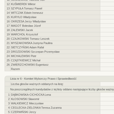
12
KUŚMIEREK Wiktor
13
SZYPUŁA Tomasz Paweł
14
WITCZAK Edwin Ireneusz
15
KURYŁO Władysław
16
OKRZESA Jerzy Władysław
17
MAGOT Bolesław Józef
18
ZALEWSKI Jacek
19
WARCHOŁ Krzysztof
20
CZAJKOWSKI Tomasz Leszek
21
MYSZAKOWSKA Justyna Paulina
22
SIETCZYŃSKI Adam Rafał
23
DROZDOWSKI Szczepan Przemysław
24
MICHALEWSKI Piotr
25
CZĄSTKIEWICZ Michał
26
ZWIERZCHOWSKI Eugeniusz
Razem
Lista nr 6 - Komitet Wyborczy Prawo i Sprawiedliwość
Liczba głosów ważnych oddanych na listę:
Na poszczególnych kandydatów z tej listy oddano następujące liczby głosów ważny
1
DĄBKOWSKA-CICHOCKA Lena
2
KŁOSOWSKI Sławomir
3
WALKIEWICZ Mieczysław
4
CEGLECKA-ZIELONKA Teresa Zuzanna
5
CZERWIŃSKI Jerzy