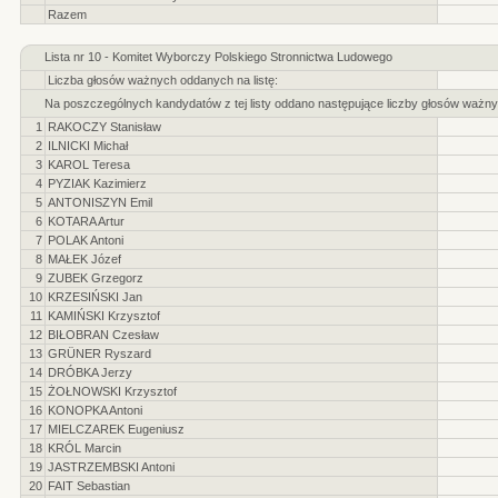
Razem
Lista nr 10 - Komitet Wyborczy Polskiego Stronnictwa Ludowego
Liczba głosów ważnych oddanych na listę:
Na poszczególnych kandydatów z tej listy oddano następujące liczby głosów ważny
1
RAKOCZY Stanisław
2
ILNICKI Michał
3
KAROL Teresa
4
PYZIAK Kazimierz
5
ANTONISZYN Emil
6
KOTARA Artur
7
POLAK Antoni
8
MAŁEK Józef
9
ZUBEK Grzegorz
10
KRZESIŃSKI Jan
11
KAMIŃSKI Krzysztof
12
BIŁOBRAN Czesław
13
GRÜNER Ryszard
14
DRÓBKA Jerzy
15
ŻOŁNOWSKI Krzysztof
16
KONOPKA Antoni
17
MIELCZAREK Eugeniusz
18
KRÓL Marcin
19
JASTRZEMBSKI Antoni
20
FAIT Sebastian