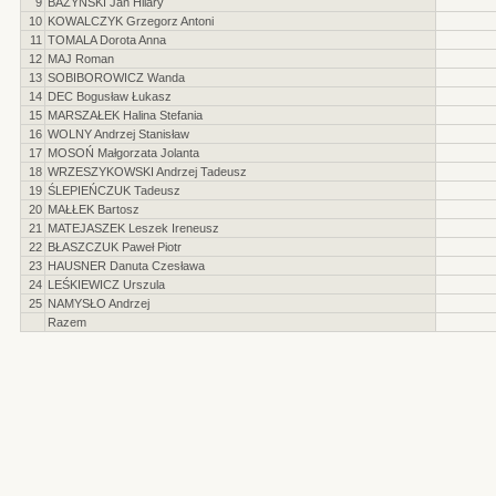
9
BAŻYŃSKI Jan Hilary
10
KOWALCZYK Grzegorz Antoni
11
TOMALA Dorota Anna
12
MAJ Roman
13
SOBIBOROWICZ Wanda
14
DEC Bogusław Łukasz
15
MARSZAŁEK Halina Stefania
16
WOLNY Andrzej Stanisław
17
MOSOŃ Małgorzata Jolanta
18
WRZESZYKOWSKI Andrzej Tadeusz
19
ŚLEPIEŃCZUK Tadeusz
20
MAŁŁEK Bartosz
21
MATEJASZEK Leszek Ireneusz
22
BŁASZCZUK Paweł Piotr
23
HAUSNER Danuta Czesława
24
LEŚKIEWICZ Urszula
25
NAMYSŁO Andrzej
Razem