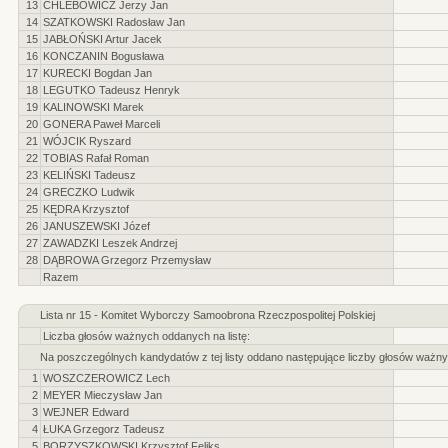
13
CHLEBOWICZ Jerzy Jan
14
SZATKOWSKI Radosław Jan
15
JABŁOŃSKI Artur Jacek
16
KONCZANIN Bogusława
17
KURECKI Bogdan Jan
18
LEGUTKO Tadeusz Henryk
19
KALINOWSKI Marek
20
GONERA Paweł Marceli
21
WÓJCIK Ryszard
22
TOBIAS Rafał Roman
23
KELIŃSKI Tadeusz
24
GRECZKO Ludwik
25
KĘDRA Krzysztof
26
JANUSZEWSKI Józef
27
ZAWADZKI Leszek Andrzej
28
DĄBROWA Grzegorz Przemysław
Razem
Lista nr 15 - Komitet Wyborczy Samoobrona Rzeczpospolitej Polskiej
Liczba głosów ważnych oddanych na listę:
Na poszczególnych kandydatów z tej listy oddano następujące liczby głosów ważny
1
WOSZCZEROWICZ Lech
2
MEYER Mieczysław Jan
3
WEJNER Edward
4
ŁUKA Grzegorz Tadeusz
5
BORZYSZKOWSKI Krzysztof Feliks