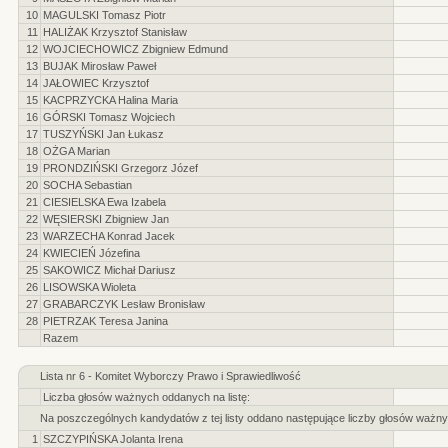
10
MAGULSKI Tomasz Piotr
11
HALIŻAK Krzysztof Stanisław
12
WOJCIECHOWICZ Zbigniew Edmund
13
BUJAK Mirosław Paweł
14
JAŁOWIEC Krzysztof
15
KACPRZYCKA Halina Maria
16
GÓRSKI Tomasz Wojciech
17
TUSZYŃSKI Jan Łukasz
18
OŻGA Marian
19
PRONDZIŃSKI Grzegorz Józef
20
SOCHA Sebastian
21
CIESIELSKA Ewa Izabela
22
WĘSIERSKI Zbigniew Jan
23
WARZECHA Konrad Jacek
24
KWIECIEŃ Józefina
25
SAKOWICZ Michał Dariusz
26
LISOWSKA Wioleta
27
GRABARCZYK Lesław Bronisław
28
PIETRZAK Teresa Janina
Razem
Lista nr 6 - Komitet Wyborczy Prawo i Sprawiedliwość
Liczba głosów ważnych oddanych na listę:
Na poszczególnych kandydatów z tej listy oddano następujące liczby głosów ważny
1
SZCZYPIŃSKA Jolanta Irena