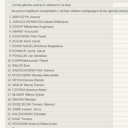
Liczba głosów ważnych oddanych na listę:
Na poszczególnych kandydatów z tej listy oddano następujące liczby głosów ważny
1
SENYSZYN Joanna
2
JARUGA-NOWACKA Izabela Walentyna
3
SZKOP Władysław Eugeniusz
4
SIRANT Krzysztof
5
GONTAREK Piotr Paweł
6
KOZAK Karol Jacek
7
DOMS-NAGELSKA Anna Magdalena
8
KOWALIK Jacek Jakub
9
PONULAK Jan Stanisław
10
GAPPA Aleksander Paweł
11
BAŁON Ewa
12
WSZÓŁKOWSKI Piotr Dariusz
13
KOZŁOWSKI Wacław Aleksander
14
SEYDA Danuta Wanda
15
SKALIK Maciej Tomasz
16
CZOSKA Seweryn Adam
17
BŁAWAT Milena Sylwia
18
SIKORA Wiesław
19
DZIĘCIELSKI Tomasz Mariusz
20
ŻABIK Łukasz Jerzy
21
KACZKOWSKI Zdzisław
22
KNAP Tomasz
23
RÓŻAŃSKI Andrzej Wawrzyniec