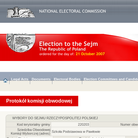
Legal Acts
Documents
Electoral Bodies
Election Committees and Candid
Protokół komisji obwodowej
WYBORY DO SEJMU RZECZYPOSPOLITEJ POLSKIEJ
Kod terytorialny gminy
220203
Numer obwo
Sziedziba Obwodowej
Szkoła Podstawowa w Pawłowie
Komisji Wyborczej (adres)