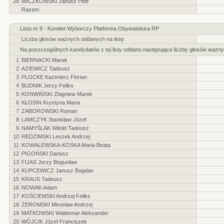
28
WICZKOWSKI Janusz Piotr
Razem
Lista nr 8 - Komitet Wyborczy Platforma Obywatelska RP
Liczba głosów ważnych oddanych na listę:
Na poszczególnych kandydatów z tej listy oddano następujące liczby głosów ważny
1
BIERNACKI Marek
2
AZIEWICZ Tadeusz
3
PLOCKE Kazimierz Florian
4
BUDNIK Jerzy Feliks
5
KONWIŃSKI Zbigniew Marek
6
KŁOSIN Krystyna Maria
7
ZABOROWSKI Roman
8
LAMCZYK Stanisław Józef
9
NAMYŚLAK Witold Tadeusz
10
REDZIMSKI Leszek Andrzej
11
KOWALEWSKA-KOSKA Maria Beata
12
PIGOŃSKI Dariusz
13
FIJAS Jerzy Bogusław
14
KUPCEWICZ Janusz Bogdan
15
KRAUS Tadeusz
16
NOWAK Adam
17
KOŚCIEMSKI Andrzej Feliks
18
ŻEROMSKI Mirosław Andrzej
19
MATKOWSKI Waldemar Aleksander
20
WÓJCIK Józef Franciszek