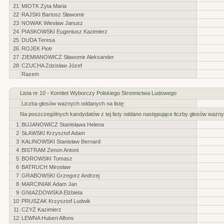
21
MIOTK Zyta Maria
22
RAJSKI Bartosz Sławomir
23
NOWAK Wiesław Janusz
24
PIASKOWSKI Eugeniusz Kazimierz
25
DUDA Teresa
26
ROJEK Piotr
27
ZIEMIANOWICZ Sławomir Aleksander
28
CZUCHA Zdzisław Józef
Razem
Lista nr 10 - Komitet Wyborczy Polskiego Stronnictwa Ludowego
Liczba głosów ważnych oddanych na listę:
Na poszczególnych kandydatów z tej listy oddano następujące liczby głosów ważny
1
BUJANOWICZ Stanisława Helena
2
SŁAWSKI Krzysztof Adam
3
KALINOWSKI Stanisław Bernard
4
BISTRAM Zenon Antoni
5
BOROWSKI Tomasz
6
BATRUCH Mirosław
7
GRABOWSKI Grzegorz Andrzej
8
MARCINIAK Adam Jan
9
GNIAZDOWSKA Elżbieta
10
PRUSZAK Krzysztof Ludwik
11
CZYŻ Kazimierz
12
LEWNA Hubert Alfons