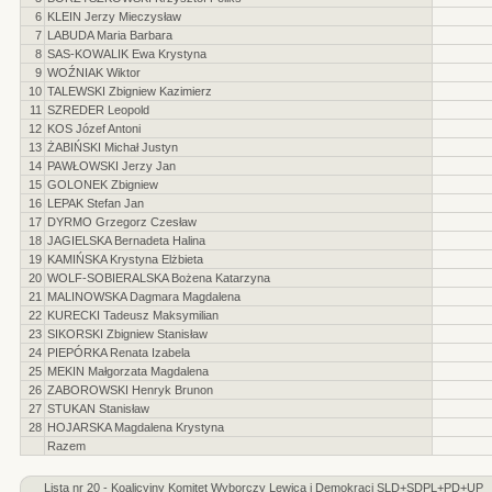
6
KLEIN Jerzy Mieczysław
7
LABUDA Maria Barbara
8
SAS-KOWALIK Ewa Krystyna
9
WOŹNIAK Wiktor
10
TALEWSKI Zbigniew Kazimierz
11
SZREDER Leopold
12
KOS Józef Antoni
13
ŻABIŃSKI Michał Justyn
14
PAWŁOWSKI Jerzy Jan
15
GOLONEK Zbigniew
16
LEPAK Stefan Jan
17
DYRMO Grzegorz Czesław
18
JAGIELSKA Bernadeta Halina
19
KAMIŃSKA Krystyna Elżbieta
20
WOLF-SOBIERALSKA Bożena Katarzyna
21
MALINOWSKA Dagmara Magdalena
22
KURECKI Tadeusz Maksymilian
23
SIKORSKI Zbigniew Stanisław
24
PIEPÓRKA Renata Izabela
25
MEKIN Małgorzata Magdalena
26
ZABOROWSKI Henryk Brunon
27
STUKAN Stanisław
28
HOJARSKA Magdalena Krystyna
Razem
Lista nr 20 - Koalicyjny Komitet Wyborczy Lewica i Demokraci SLD+SDPL+PD+UP