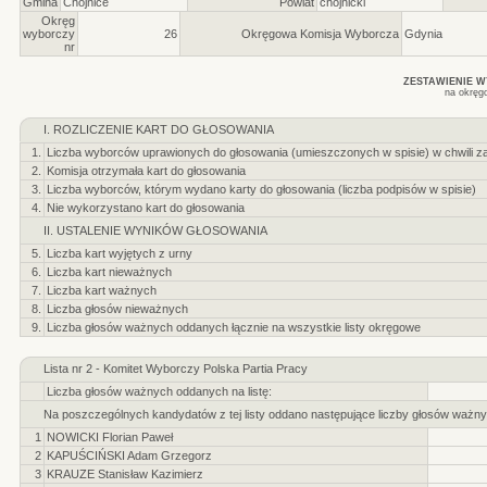
Gmina
Chojnice
Powiat
chojnicki
Okręg
wyborczy
26
Okręgowa Komisja Wyborcza
Gdynia
nr
ZESTAWIENIE 
na okręg
I. ROZLICZENIE KART DO GŁOSOWANIA
1.
Liczba wyborców uprawionych do głosowania (umieszczonych w spisie) w chwili z
2.
Komisja otrzymała kart do głosowania
3.
Liczba wyborców, którym wydano karty do głosowania (liczba podpisów w spisie)
4.
Nie wykorzystano kart do głosowania
II. USTALENIE WYNIKÓW GŁOSOWANIA
5.
Liczba kart wyjętych z urny
6.
Liczba kart nieważnych
7.
Liczba kart ważnych
8.
Liczba głosów nieważnych
9.
Liczba głosów ważnych oddanych łącznie na wszystkie listy okręgowe
Lista nr 2 - Komitet Wyborczy Polska Partia Pracy
Liczba głosów ważnych oddanych na listę:
Na poszczególnych kandydatów z tej listy oddano następujące liczby głosów ważny
1
NOWICKI Florian Paweł
2
KAPUŚCIŃSKI Adam Grzegorz
3
KRAUZE Stanisław Kazimierz