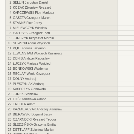
2
SELLIN Jarosław Daniel
3
KOZAK Zbigniew Ryszard
4
KARCZEWSKI Piotr Mariusz
5
GASZTA Grzegorz Marek
6
STANKE Piotr Jerzy
7
MIELEWCZYK Wiesław
8
HAŁUBEK Grzegorz Piotr
9
JURCZYK Krzysztof Marcin
10
ŚLIWICKI Adam Wojciech
11
PĘK Tadeusz Szymon
12
LEWENSTAM Wojciech Kazimierz
13
DENIS Andrzej Radosław
14
ŁUCZYK Mariusz Wojciech
15
BONKOWSKI Waldemar
16
RECLAF Witold Grzegorz
17
DOLNY Andrzej
18
PLESZYNIAK Andrzej
19
KASPRZYK Genowefa
20
JUREK Stanisław
21
ŁOŚ Stanisława Aldona
22
TREDER Adam
23
KAŹMIERCZAK Andrzej Stanisław
24
BIERAWSKI Bogumił Jerzy
25
CZARNECKI Ryszard Teodor
26
ŚLEDZIŃSKA Grażyna Emilia
27
DETTLAFF Zbigniew Marian