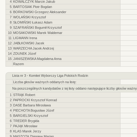
4
KOWALCZYK Marcin Jakub
5
BARTOSIAK Piotr Bogdan
6
BORKOWSKI Grzegorz Aleksander
7
WOLAŃSKI Krzysztof
8
SŁOMIŃSKI Łukasz Adam
9
SZAFRAŃSKI Bogumił Krzysztof
10
MOSAKOWSKI Marek Waldemar
11
LIGMANN Irena
12
JABŁKOWSKI Jacek
13
WARZECHA Jacek Andrzej
14
ZDUNEK Józef
15
JANISZEWSKA Magdalena Anna
Razem
Lista nr 3 - Komitet Wyborczy Liga Polskich Rodzin
Liczba głosów ważnych oddanych na listę:
Na poszczególnych kandydatów z tej listy oddano następujące liczby głosów ważny
1
STRĄK Robert
2
PAPROCKI Krzysztof Konrad
3
DASE Barbara Mirosława
4
PIECHOTA Bogusław Józef
5
BARGIELSKI Krzysztof
6
TREDER Brygida
7
PAJĄK Mirosław
8
KLAS Marek Jerzy
9
MASZOTA Zbigniew Marian